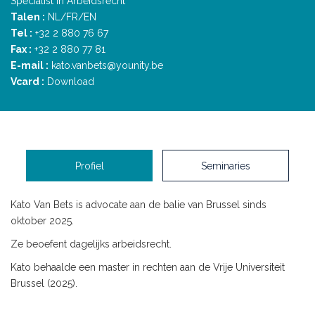
Specialist in Arbeidsrecht
Talen :
NL/FR/EN
Tel :
+32 2 880 76 67
Fax :
+32 2 880 77 81
E-mail :
kato.vanbets@younity.be
Vcard :
Download
Profiel
Seminaries
Kato Van Bets is advocate aan de balie van Brussel sinds
oktober 2025.
Ze beoefent dagelijks arbeidsrecht.
Kato behaalde een master in rechten aan de Vrije Universiteit
Brussel (2025).