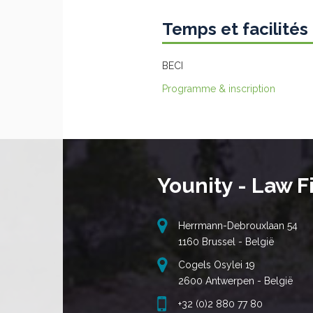
Temps et facilité
BECI
Programme & inscription
Younity - Law F
Herrmann-Debrouxlaan 54
1160 Brussel - België
Cogels Osylei 19
2600 Antwerpen - België
+32 (0)2 880 77 80