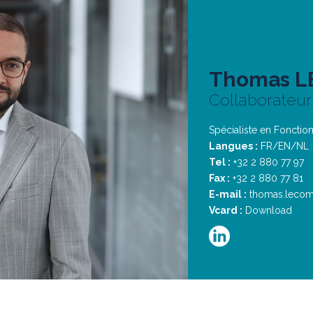
Thomas 
Collaborateur
Spécialiste en Fonctio
Langues :
FR/EN/NL
Tel :
+32 2 880 77 97
Fax :
+32 2 880 77 81
E-mail :
thomas.lecom
Vcard :
Download