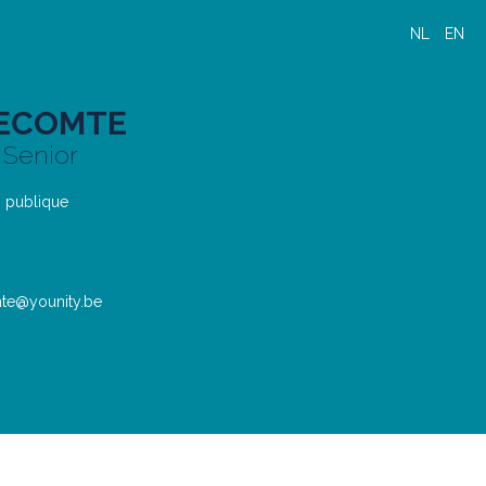
FR
NL
EN
LECOMTE
 Senior
n publique
te@younity.be