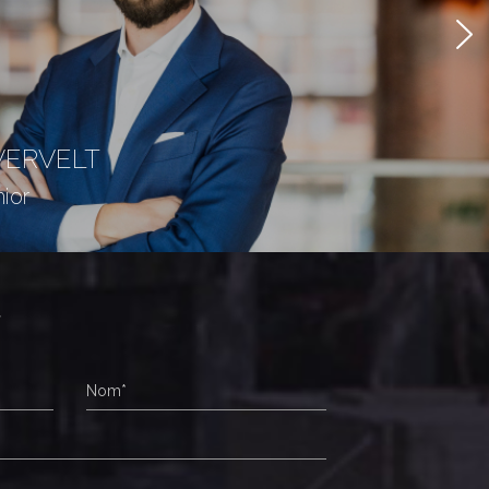
VERVELT
ior
r