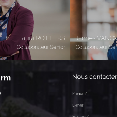
Laura ROTTIERS
Jannes VANO
Collaborateur Senior
Collaborateur Sen
Nous contacte
irm
4